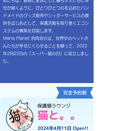
私たちは、動物と家族として暮らす人たちに幸
せが届くように、ひとつひとつ心を込めたハン
ドメイドのグッズ販売やシッターサービスの提
供をはじめとして、保護活動を取り巻くエコシ
ステムの構築を目指します。
Mana Planet 合同会社は、世界中のペットさ
んたちが幸せにくらせることを願って、2022
年2月22日の『スーパー猫の日』に設立しまし
た。
完全予約制