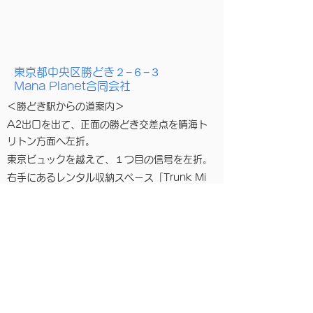
東京都中央区勝どき２−６−３
​Mana Planet合同会社
＜勝どき駅からの道案内＞
A2出口を出て、正面の勝どき交差点を晴海ト
リトン方面へ左折。
東京ビュックを越えて、１つ目の信号を左折。
右手にあるレンタル収納スペース「Trunk Mi
トランクミー勝どき店」と「則武工務店」の間
の細い路地を右折。
路地の右側にMana Planetがあります。